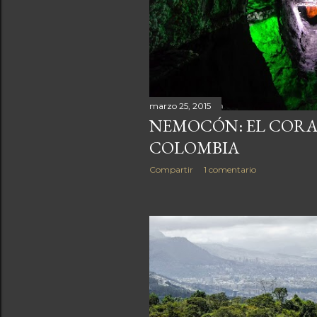
a
s
marzo 25, 2015
NEMOCÓN: EL CORA
COLOMBIA
Compartir
1 comentario