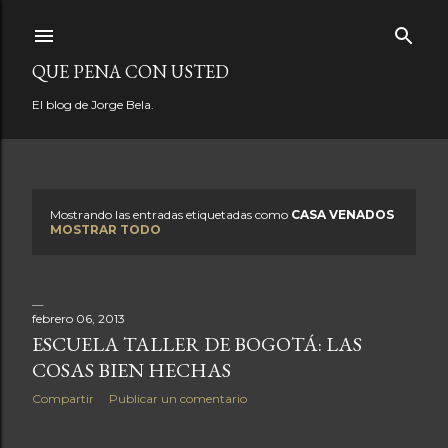
Ir al contenido principal
QUE PENA CON USTED
El blog de Jorge Bela.
Mostrando las entradas etiquetadas como
CASA VENADOS
E
MOSTRAR TODO
n
t
febrero 06, 2013
r
ESCUELA TALLER DE BOGOTÁ: LAS
COSAS BIEN HECHAS
a
Compartir
Publicar un comentario
d