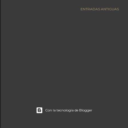
a
ENTRADAS ANTIGUAS
s
Con la tecnología de Blogger