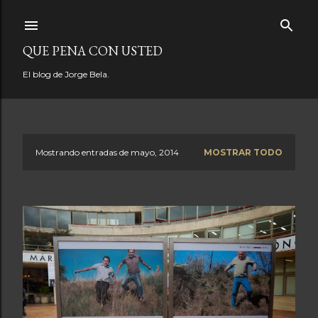
Ir al contenido principal
QUE PENA CON USTED
El blog de Jorge Bela.
Mostrando entradas de mayo, 2014
MOSTRAR TODO
E
n
t
r
a
d