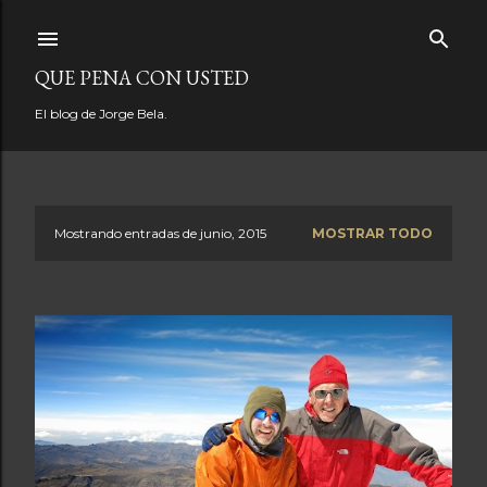
Ir al contenido principal
QUE PENA CON USTED
El blog de Jorge Bela.
Mostrando entradas de junio, 2015
MOSTRAR TODO
E
n
t
r
a
d