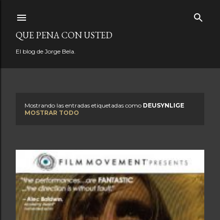
Ir al contenido principal
QUE PENA CON USTED
El blog de Jorge Bela.
Mostrando las entradas etiquetadas como
DEUSYNLIGE
E
MOSTRAR TODO
n
t
r
a
d