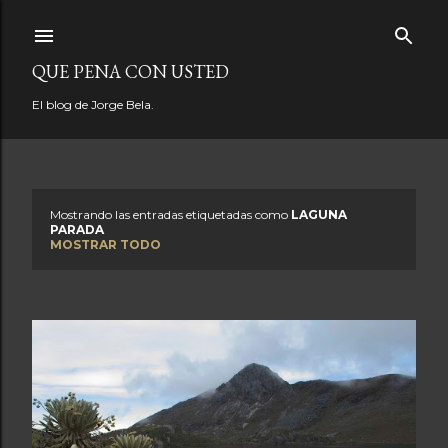
Ir al contenido principal
QUE PENA CON USTED
El blog de Jorge Bela.
Mostrando las entradas etiquetadas como
LAGUNA
E
PARADA
MOSTRAR TODO
n
t
r
a
d