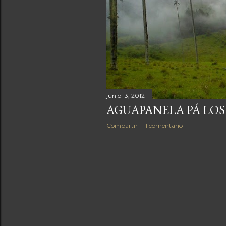
a
s
junio 13, 2012
AGUAPANELA PÁ LOS
Compartir
1 comentario