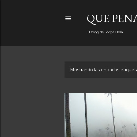
QUE PEN
El blog de Jorge Bela.
Mostrando las entradas etiqu
E
n
t
r
a
d