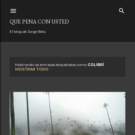
Ir al contenido principal
QUE PENA CON USTED
El blog de Jorge Bela.
Mostrando las entradas etiquetadas como
COLIBRÍ
E
MOSTRAR TODO
n
t
r
a
d