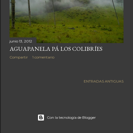
a
s
junio 13, 2012
AGUAPANELA PÁ LOS COLIBRÍES
Compartir
1 comentario
ENTRADAS ANTIGUAS
Con la tecnología de Blogger