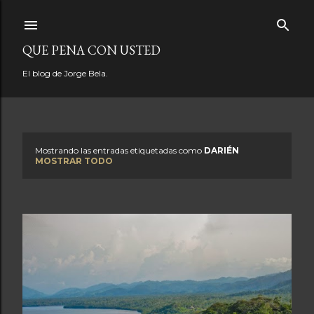
Ir al contenido principal
QUE PENA CON USTED
El blog de Jorge Bela.
Mostrando las entradas etiquetadas como
DARIÉN
E
MOSTRAR TODO
n
t
r
a
d