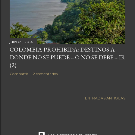
a
s
julio 09, 2014
COLOMBIA PROHIBIDA: DESTINOS A
DONDE NO SE PUEDE -- O NO SE DEBE -- IR
(2)
Compartir
2 comentarios
ENTRADAS ANTIGUAS
Con la tecnología de Blogger