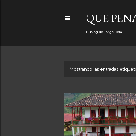
QUE PEN
El blog de Jorge Bela.
Mostrando las entradas etiqu
E
n
t
r
a
d