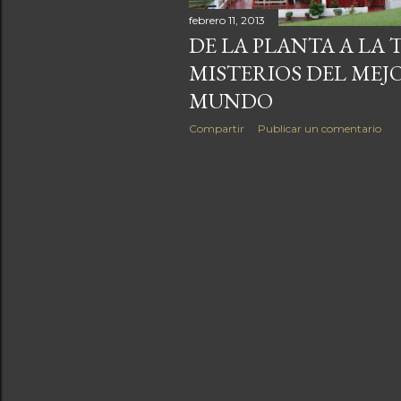
a
febrero 11, 2013
DE LA PLANTA A LA 
s
MISTERIOS DEL MEJ
MUNDO
Compartir
Publicar un comentario