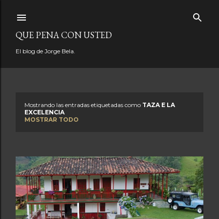
Ir al contenido principal
QUE PENA CON USTED
El blog de Jorge Bela.
Mostrando las entradas etiquetadas como
TAZA E LA
E
EXCELENCIA
MOSTRAR TODO
n
t
r
a
d