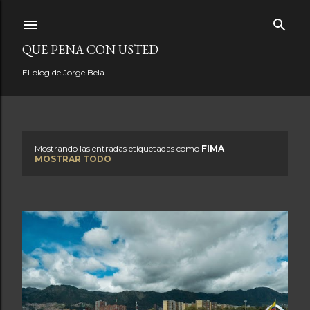
Ir al contenido principal
QUE PENA CON USTED
El blog de Jorge Bela.
Mostrando las entradas etiquetadas como
FIMA
E
MOSTRAR TODO
n
t
r
a
d