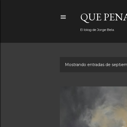
QUE PEN
El blog de Jorge Bela.
Mostrando entradas de septiem
E
n
t
r
a
d