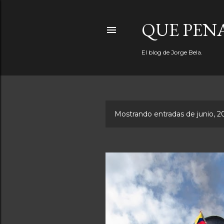
QUE PEN
El blog de Jorge Bela.
Mostrando entradas de junio, 2
E
n
t
r
a
d