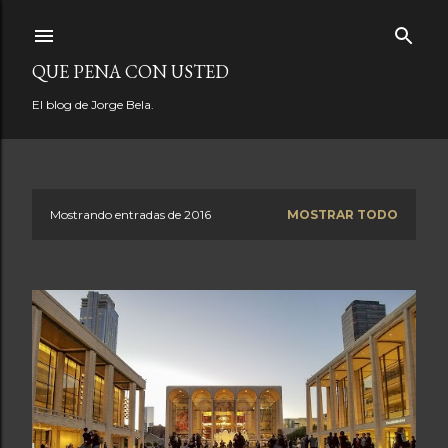
Ir al contenido principal
QUE PENA CON USTED
El blog de Jorge Bela.
Mostrando entradas de 2016
MOSTRAR TODO
E
n
t
r
a
d