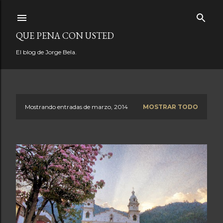
Ir al contenido principal
QUE PENA CON USTED
El blog de Jorge Bela.
Mostrando entradas de marzo, 2014
MOSTRAR TODO
E
n
t
r
a
d