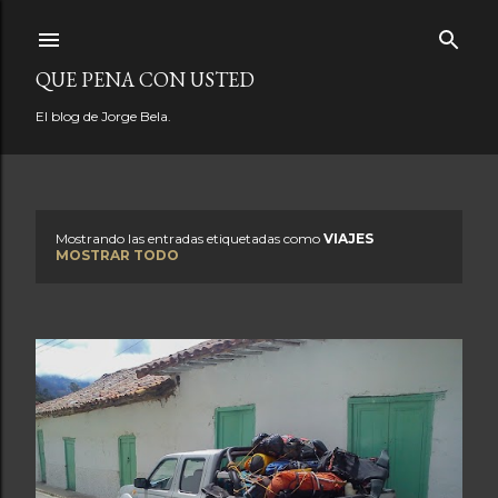
Ir al contenido principal
QUE PENA CON USTED
El blog de Jorge Bela.
Mostrando las entradas etiquetadas como
VIAJES
E
MOSTRAR TODO
n
t
r
a
d