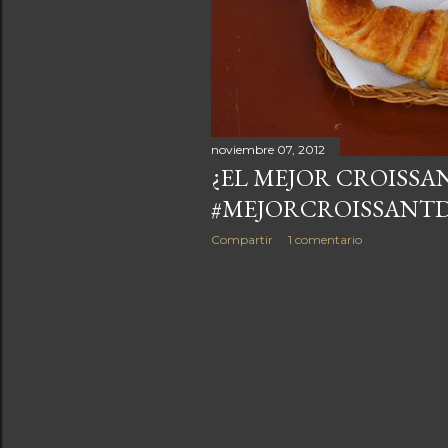
a
s
noviembre 07, 2012
¿EL MEJOR CROISSA
#MEJORCROISSANT
Compartir
1 comentario