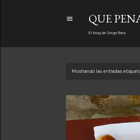
QUE PEN
El blog de Jorge Bela.
Mostrando las entradas etiqu
E
n
t
r
a
d