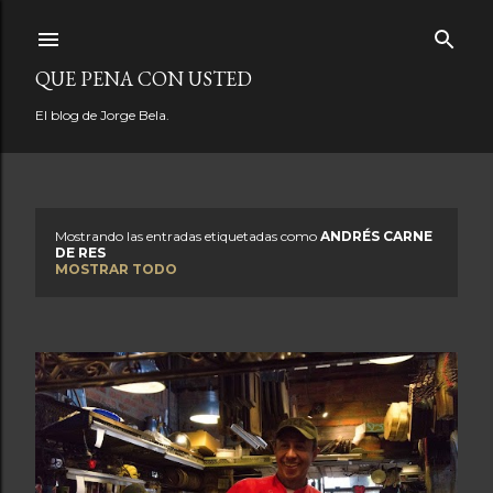
Ir al contenido principal
QUE PENA CON USTED
El blog de Jorge Bela.
Mostrando las entradas etiquetadas como
ANDRÉS CARNE
E
DE RES
MOSTRAR TODO
n
t
r
a
d