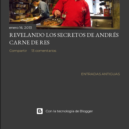
a
s
enero 16, 2013
REVELANDO LOS SECRETOS DE ANDRÉS
CARNE DE RES
Compartir
13 comentarios
ENTRADAS ANTIGUAS
Con la tecnología de Blogger