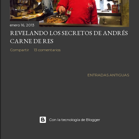
a
s
enero 16, 2013
REVELANDO LOS SECRETOS DE ANDRÉS
CARNE DE RES
Compartir
13 comentarios
ENTRADAS ANTIGUAS
Con la tecnología de Blogger