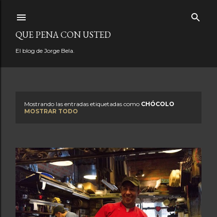
Ir al contenido principal
QUE PENA CON USTED
El blog de Jorge Bela.
Mostrando las entradas etiquetadas como
CHÓCOLO
E
MOSTRAR TODO
n
t
r
a
d