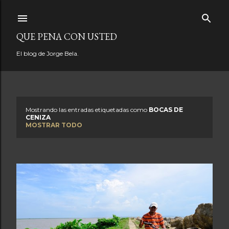
Ir al contenido principal
QUE PENA CON USTED
El blog de Jorge Bela.
Mostrando las entradas etiquetadas como
BOCAS DE
E
CENIZA
MOSTRAR TODO
n
t
r
a
d