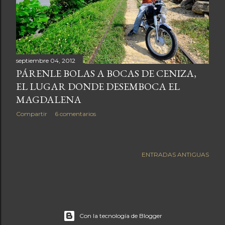
a
s
septiembre 04, 2012
PÁRENLE BOLAS A BOCAS DE CENIZA,
EL LUGAR DONDE DESEMBOCA EL
MAGDALENA
Compartir
6 comentarios
ENTRADAS ANTIGUAS
Con la tecnología de Blogger