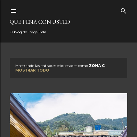
Ir al contenido principal
QUE PENA CON USTED
El blog de Jorge Bela.
Mostrando las entradas etiquetadas como
ZONA C
E
MOSTRAR TODO
n
t
r
a
d