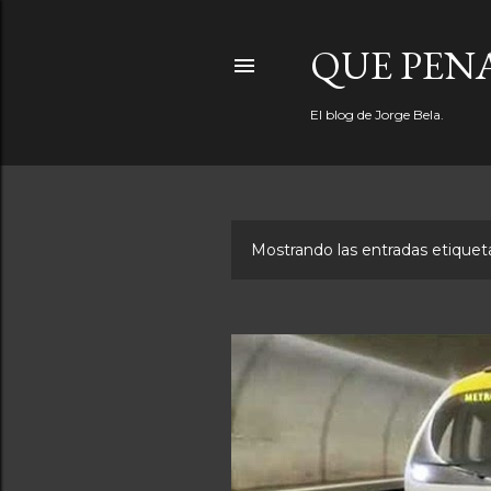
QUE PEN
El blog de Jorge Bela.
Mostrando las entradas etiqu
E
n
t
r
a
d