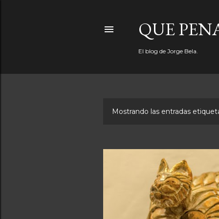
QUE PEN
El blog de Jorge Bela.
Mostrando las entradas etiqu
E
n
t
r
a
d