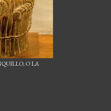
QUILLO, O LA
S