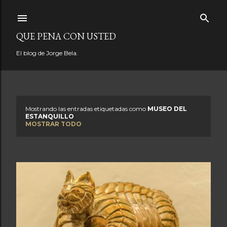
Ir al contenido principal
QUE PENA CON USTED
El blog de Jorge Bela.
Mostrando las entradas etiquetadas como
MUSEO DEL
E
ESTANQUILLO
MOSTRAR TODO
n
t
r
a
d