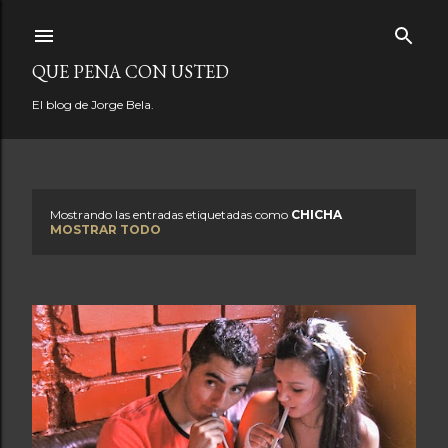
Ir al contenido principal
QUE PENA CON USTED
El blog de Jorge Bela.
Mostrando las entradas etiquetadas como
CHICHA
E
MOSTRAR TODO
n
t
r
a
d