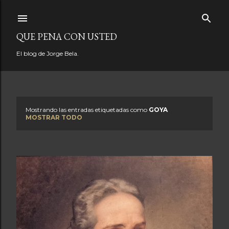
Ir al contenido principal
QUE PENA CON USTED
El blog de Jorge Bela.
Mostrando las entradas etiquetadas como
GOYA
E
MOSTRAR TODO
n
t
r
a
d