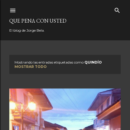
Ir al contenido principal
QUE PENA CON USTED
El blog de Jorge Bela.
Mostrando las entradas etiquetadas como
QUINDÍO
E
MOSTRAR TODO
n
t
r
a
d