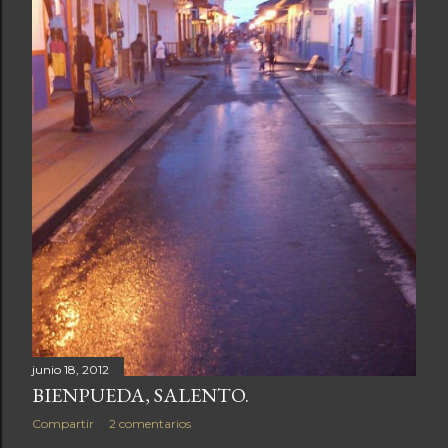
a
s
junio 18, 2012
BIENPUEDA, SALENTO.
Compartir
2 comentarios