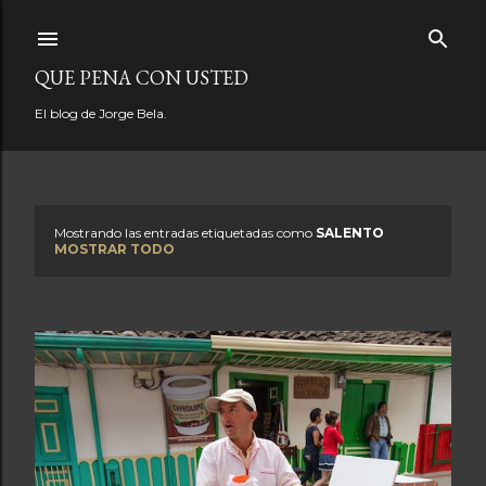
Ir al contenido principal
QUE PENA CON USTED
El blog de Jorge Bela.
Mostrando las entradas etiquetadas como
SALENTO
E
MOSTRAR TODO
n
t
r
a
d