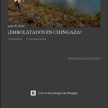
a
s
julio 15, 2012
¿EMBOLATADOS EN CHINGAZA?
Compartir
2 comentarios
ENTRADAS ANTIGUAS
Con la tecnología de Blogger