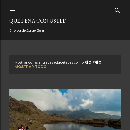
Ir al contenido principal
QUE PENA CON USTED
El blog de Jorge Bela.
Mostrando las entradas etiquetadas como
RÍO FRÍO
E
MOSTRAR TODO
n
t
r
a
d