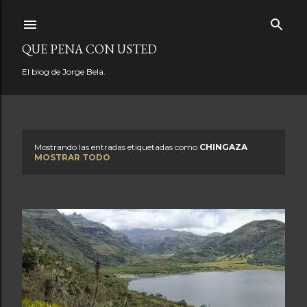
Ir al contenido principal
QUE PENA CON USTED
El blog de Jorge Bela.
Mostrando las entradas etiquetadas como
CHINGAZA
E
MOSTRAR TODO
n
t
r
a
d