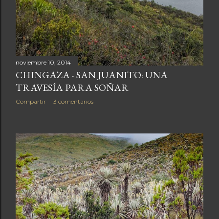
a
s
noviembre 10, 2014
CHINGAZA - SAN JUANITO: UNA
TRAVESÍA PARA SOÑAR
Compartir
3 comentarios