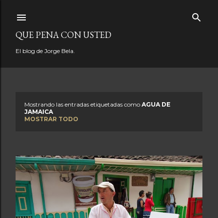
Ir al contenido principal
QUE PENA CON USTED
El blog de Jorge Bela.
Mostrando las entradas etiquetadas como
AGUA DE
E
JAMAICA
MOSTRAR TODO
n
t
r
a
d