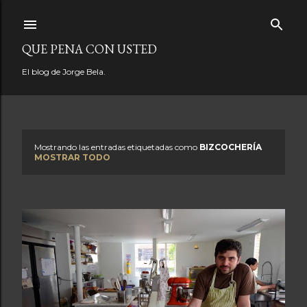
Ir al contenido principal
QUE PENA CON USTED
El blog de Jorge Bela.
Mostrando las entradas etiquetadas como
BIZCOCHERÍA
E
MOSTRAR TODO
n
t
r
a
d