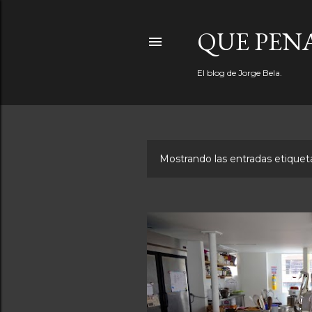
QUE PEN
El blog de Jorge Bela.
Mostrando las entradas etiqu
E
n
t
r
a
d