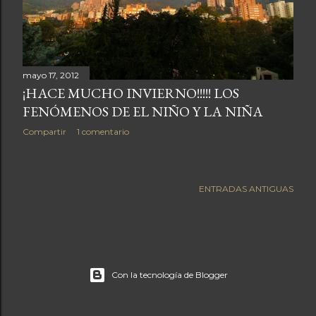
a
s
mayo 17, 2012
¡HACE MUCHO INVIERNO!!!!! LOS
FENÓMENOS DE EL NIÑO Y LA NIÑA
Compartir
1 comentario
ENTRADAS ANTIGUAS
Con la tecnología de Blogger