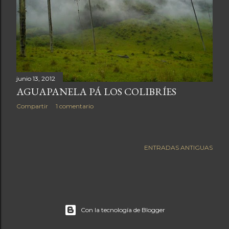
a
s
junio 13, 2012
AGUAPANELA PÁ LOS COLIBRÍES
Compartir
1 comentario
ENTRADAS ANTIGUAS
Con la tecnología de Blogger