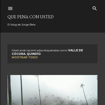
Ir al contenido principal
QUE PENA CON USTED
El blog de Jorge Bela.
Mostrando las entradas etiquetadas como
VALLE DE
E
CÓCORA. QUINDÍO
MOSTRAR TODO
n
t
r
a
d