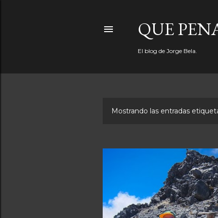
QUE PEN
El blog de Jorge Bela.
Mostrando las entradas etiqu
E
n
t
r
a
d