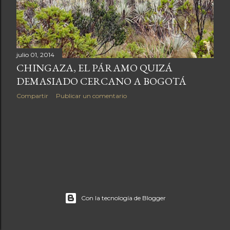
a
s
ENTRADAS ANTIGUAS
julio 01, 2014
CHINGAZA, EL PÁRAMO QUIZÁ
DEMASIADO CERCANO A BOGOTÁ
Compartir
Publicar un comentario
Con la tecnología de Blogger