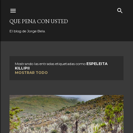
Ir al contenido principal
QUE PENA CON USTED
El blog de Jorge Bela.
Mostrando las entradas etiquetadas como
ESPELEITA
E
KILLIPII
MOSTRAR TODO
n
t
r
a
d