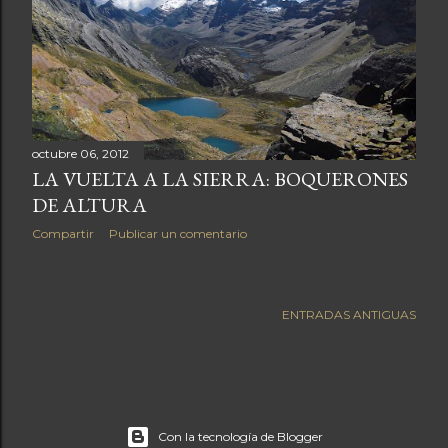
a
s
octubre 06, 2012
LA VUELTA A LA SIERRA: BOQUERONES
DE ALTURA
Compartir
Publicar un comentario
ENTRADAS ANTIGUAS
Con la tecnología de Blogger