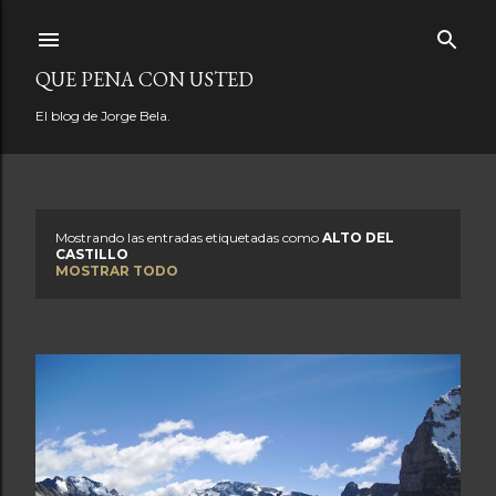
Ir al contenido principal
QUE PENA CON USTED
El blog de Jorge Bela.
Mostrando las entradas etiquetadas como
ALTO DEL
E
CASTILLO
MOSTRAR TODO
n
t
r
a
d