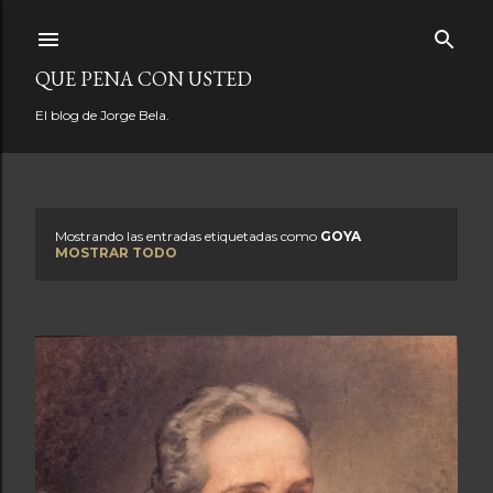
Ir al contenido principal
QUE PENA CON USTED
El blog de Jorge Bela.
Mostrando las entradas etiquetadas como
GOYA
E
MOSTRAR TODO
n
t
r
a
d