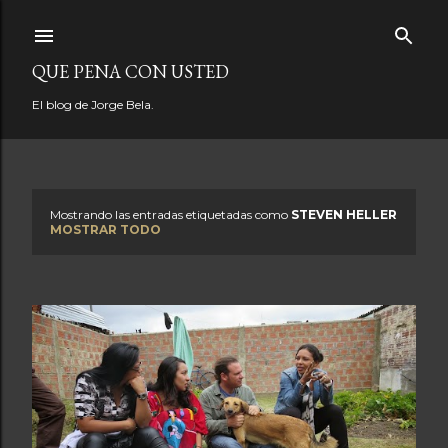
Ir al contenido principal
QUE PENA CON USTED
El blog de Jorge Bela.
Mostrando las entradas etiquetadas como
STEVEN HELLER
E
MOSTRAR TODO
n
t
r
a
d