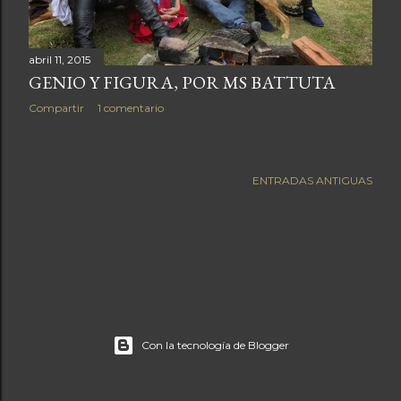
a
s
abril 11, 2015
GENIO Y FIGURA, POR MS BATTUTA
Compartir
1 comentario
ENTRADAS ANTIGUAS
Con la tecnología de Blogger