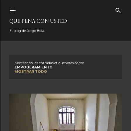
Ir al contenido principal
QUE PENA CON USTED
El blog de Jorge Bela.
Mostrando las entradas etiquetadas como
E
EMPODERAMIENTO
MOSTRAR TODO
n
t
r
a
d