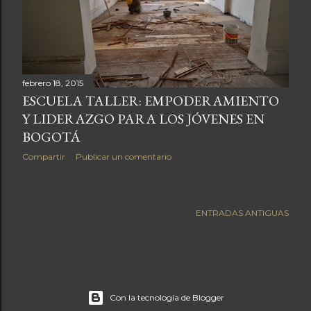
a
s
febrero 18, 2015
ESCUELA TALLER: EMPODERAMIENTO
Y LIDERAZGO PARA LOS JÓVENES EN
BOGOTÁ
Compartir
Publicar un comentario
ENTRADAS ANTIGUAS
Con la tecnología de Blogger