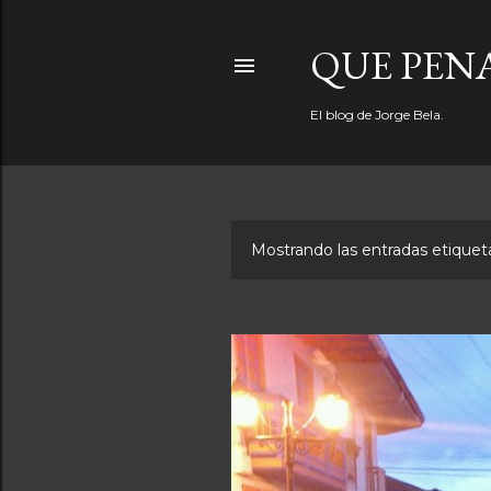
QUE PEN
El blog de Jorge Bela.
Mostrando las entradas etiqu
E
n
t
r
a
d