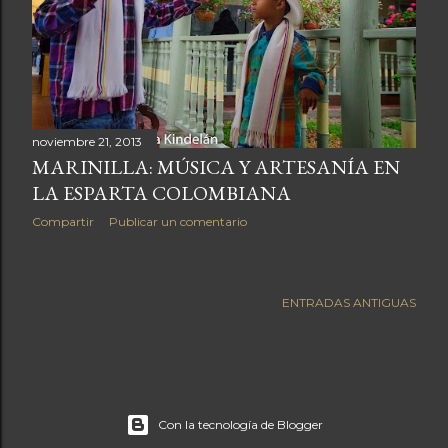
a
s
noviembre 21, 2013
MARINILLA: MÚSICA Y ARTESANÍA EN
LA ESPARTA COLOMBIANA
Compartir
Publicar un comentario
ENTRADAS ANTIGUAS
Con la tecnología de Blogger