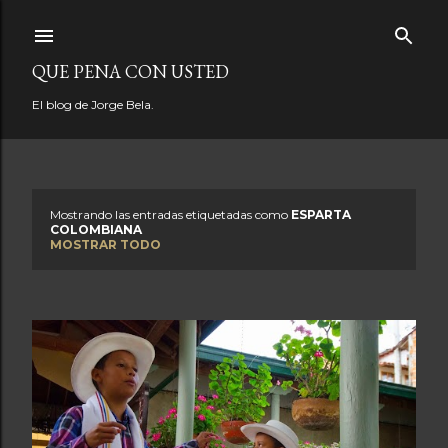
Ir al contenido principal
QUE PENA CON USTED
El blog de Jorge Bela.
Mostrando las entradas etiquetadas como
ESPARTA
E
COLOMBIANA
MOSTRAR TODO
n
t
r
a
d