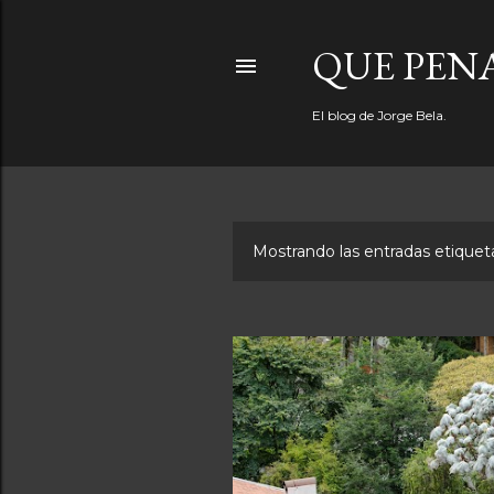
QUE PEN
El blog de Jorge Bela.
Mostrando las entradas etiqu
E
n
t
r
a
d