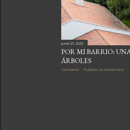
a
s
junio 21, 2012
POR MI BARRIO: UN
ÁRBOLES
Compartir
Publicar un comentario