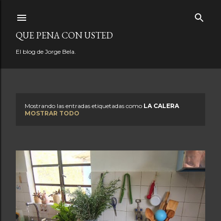
Ir al contenido principal
QUE PENA CON USTED
El blog de Jorge Bela.
Mostrando las entradas etiquetadas como
LA CALERA
E
MOSTRAR TODO
n
t
r
a
d