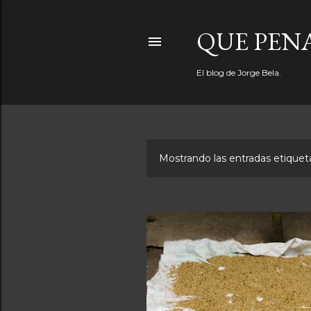
QUE PEN
El blog de Jorge Bela.
Mostrando las entradas etiqu
E
n
t
r
a
d