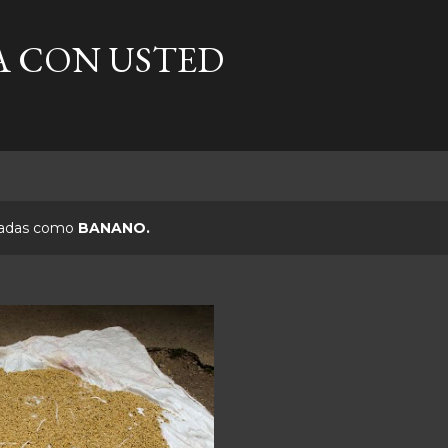
Ir al contenido principal
A CON USTED
etadas como
BANANO.