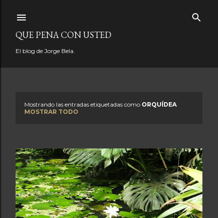
Ir al contenido principal
QUE PENA CON USTED
El blog de Jorge Bela.
Mostrando las entradas etiquetadas como
ORQUÍDEA
E
MOSTRAR TODO
n
t
r
a
d