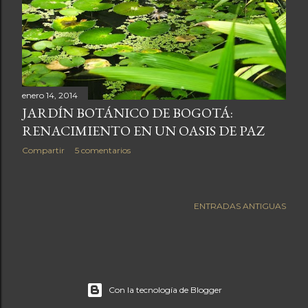
a
s
enero 14, 2014
JARDÍN BOTÁNICO DE BOGOTÁ:
RENACIMIENTO EN UN OASIS DE PAZ
Compartir
5 comentarios
ENTRADAS ANTIGUAS
Con la tecnología de Blogger