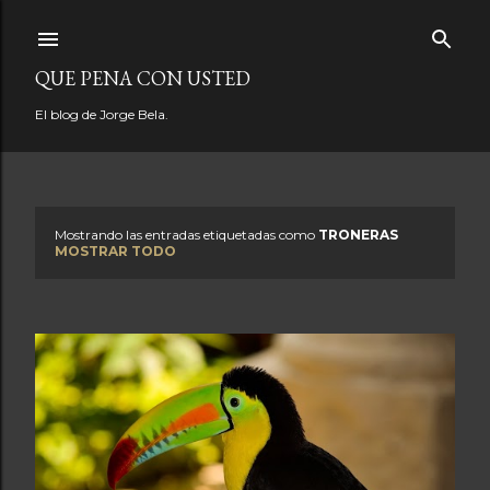
Ir al contenido principal
QUE PENA CON USTED
El blog de Jorge Bela.
Mostrando las entradas etiquetadas como
TRONERAS
E
MOSTRAR TODO
n
t
r
a
d