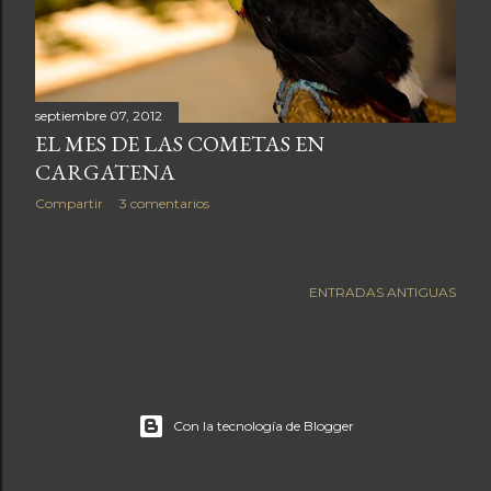
a
s
septiembre 07, 2012
EL MES DE LAS COMETAS EN
CARGATENA
Compartir
3 comentarios
ENTRADAS ANTIGUAS
Con la tecnología de Blogger