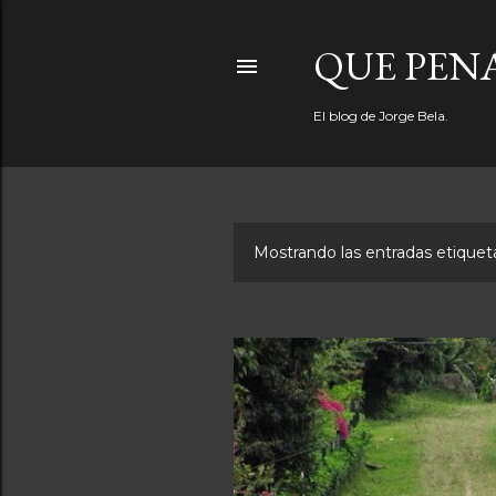
QUE PEN
El blog de Jorge Bela.
Mostrando las entradas etiqu
E
n
t
r
a
d